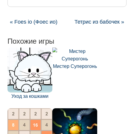
« Foes io (Фоес ио)
Тетрис из бабочек »
Похожие игры
Мистер Суперогонь
Уход за кошками