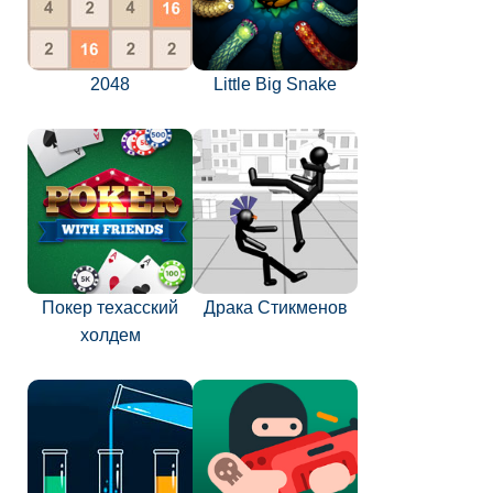
2048
Little Big Snake
Покер техасский
Драка Стикменов
холдем