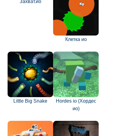
Захват.ио
Клетка ио
Little Big Snake
Hordes io (Хордес
ио)